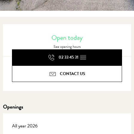
Opening hours & contact details
Open today
See opening hours
02 33 45 31
▒▒
CONTACT US
Openings
All year 2026