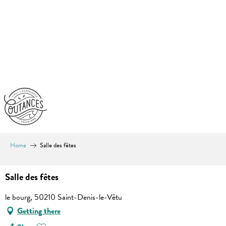
Aller
au
contenu
principal
Home
Salle des fêtes
Salle des fêtes
le bourg, 50210 Saint-Denis-le-Vêtu
Getting there
Ajouter aux favoris